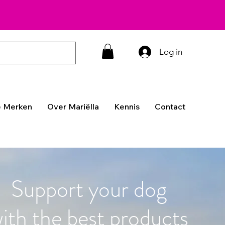
Log in
 Merken
Over Mariëlla
Kennis
Contact
Support your dog
ith the best products