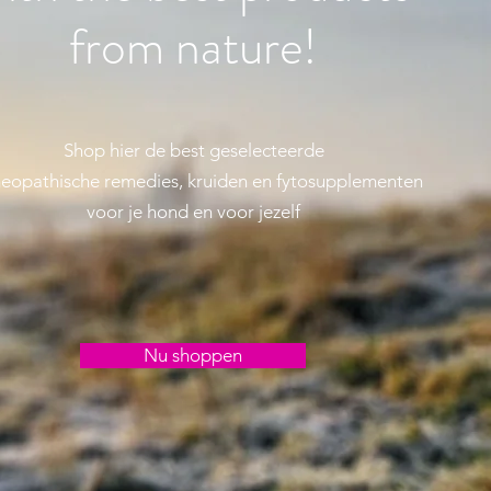
from nature!
Shop hier de best geselecteerde
opathische remedies, kruiden en fytosupplementen
voor
je hond
en voor jezelf
Nu shoppen