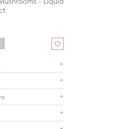
 Mushrooms - Liquid
ct
d
e
ing
ng
s