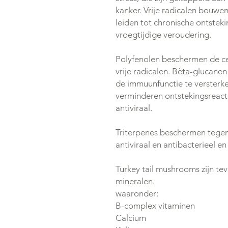
kanker. Vrije radicalen bouwen
leiden tot chronische ontsteki
vroegtijdige veroudering.
Polyfenolen beschermen de ce
vrije radicalen. Bèta-glucan
de immuunfunctie te versterk
verminderen ontstekingsreacti
antiviraal.
Triterpenes beschermen tege
antiviraal en antibacterieel 
Turkey tail mushrooms zijn tev
mineralen.
waaronder:
B-complex vitaminen
Calcium