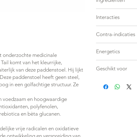
Ingrediënten
Distilled Water, *Org
Interacties
Organic and Ethically
Mushrooms. (1 drop =
Interacties met regu
Ingredients
Contra-indicaties
zijn steeds mogelijk.
Tijdens de zwangersc
Energetics
allergie voor een van 
st onderzochte medicinale
raadpleeg uw arts o
ail komt van het kleurrijke,
Neutraal
Geschikt voor
erlijk van deze paddenstoel. Hij lijkt
 Deze paddenstoel heeft geen steel,
Mens en dier
g in een golfachtige structuur. Ze
een voedzaam en hoogwaardige
ntioxidanten, polyfenolen,
prebiotica en bèta glucanen.
elijke vrije radicalen en oxidatieve
 de ontwikkeling en verspreiding van