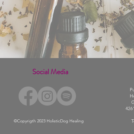
Social Media
Pu
Ho
G
426
©Copyrigth 2023
HolisticDog Healing
T