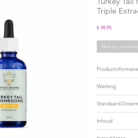
Turkey Tail
Triple Extra
Prijs
€ 39,95
Niet op voorraa
Productinformati
Liquid Extract
Werking
Zie productbeschrijv
Standaard Doseri
2x daags 10 druppel
Inhoud
59 ML