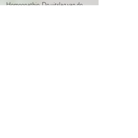
Homeopathie. De uitslag van de
bodyscan, d.m.v. ons bio-
energetisch testsysteem, zal
vervolgens bepalen of het nodig is
om aanvullende middelen in te
zetten. Tot de mogelijkheden
behoren:
Aanpassing van de voeding
Supplementen op basis van fytotherapie
Bloesem- en lichtremedies
Celzouten
(Chinese) kruiden en Oertincturen
Gemmotherapie & Spagyrische middelen
CBD Olie
Enkelvoudige Homeopathie