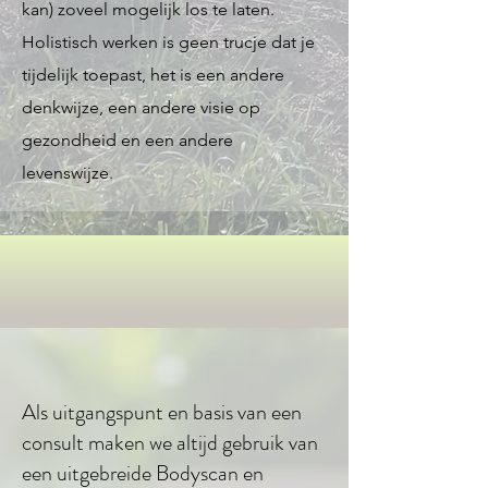
kan) zoveel mogelijk los te laten.
Holistisch werken is geen trucje dat je
tijdelijk toepast, het is een andere
denkwijze, een andere visie op
gezondheid en een andere
levenswijze.
Als uitgangspunt en basis van een
consult maken we altijd gebruik van
een uitgebreide Bodyscan en