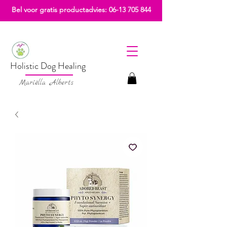
Bel voor gratis productadvies:
06-13 705 844
Holistic Dog Healing
Mariëlla Alberts