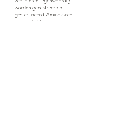
veel dieren tegenwoordig
worden gecastreerd of
gesteriliseerd. Aminozuren
voeden het hormoonsysteem en
de hormoonklieren. Bij
gecastreerde en gesteriliseerde
dieren missen de
geslachtshormonen. Hun
behoefte aan aminozuren gaat
omhoog om de schommelingen
in het hormoonsysteem beter te
kunnen opvangen.
100% Pure Proprietary Blend
Marine Phytoplankton
Dosering:
Voor alle honden en katten 2
maatschepjes per dag.