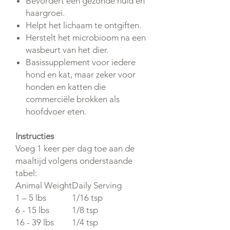
Bevordert een gezonde huid en
haargroei.
Helpt het lichaam te ontgiften.
Herstelt het microbioom na een
wasbeurt van het dier.
Basissupplement voor iedere
hond en kat, maar zeker voor
honden en katten die
commerciële brokken als
hoofdvoer eten.
Instructies
Voeg 1 keer per dag toe aan de
maaltijd volgens onderstaande
tabel:
Animal Weight
Daily Serving
1 – 5 lbs
1/16 tsp
6 - 15 lbs
1/8 tsp
16 - 39 lbs
1/4 tsp