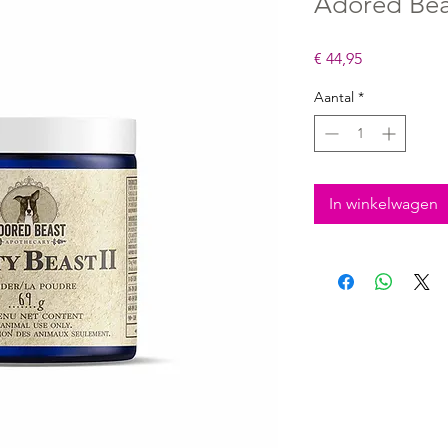
Adored Beas
Prijs
€ 44,95
Aantal
*
In winkelwagen