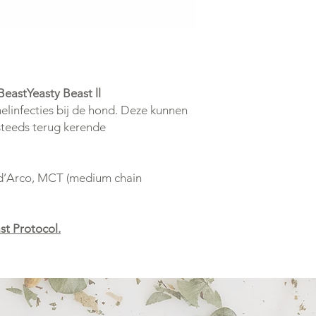
eastYeasty Beast ll
mmelinfecties bij de hond. Deze kunnen
 steeds terug kerende
 d’Arco, MCT (medium chain
st Protocol.