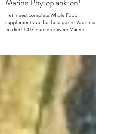
Ontdek de oerkracht van
Marine Phytoplankton!
Het meest complete Whole Food
supplement voor het hele gezin! Voor mens
en dier! 100% pure en zuivere Marine
Phytoplankton (Nannochloropsis) is
complete voeding. (we mogen dit geen
supplement noemen) Het wordt volledig
opgenomen en resoneert met het
synergetische proces van het lichaam.
Wanneer je het opneemt als onderdeel van
de dagelijkse voeding van je dier of jezelf,
ondersteun je het hele lichaam, de algehele
gezondheid, de kwaliteit van leven en de
levensduur/-verwa