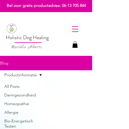
Bel voor gratis productadvies:
06-13 705 844
Holistic Dog Healing
Mariëlla Alberts
Blog
Productinformatie
All Posts
Darmgezondheid
Homeopathie
Allergie
Bio-Energetisch
Testen