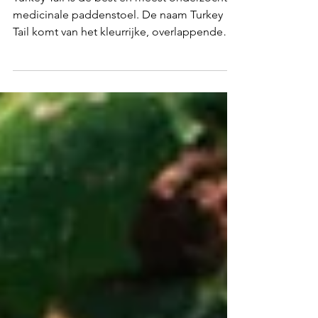
onderzochte medicinale
Mushroom
Turkey Tail is de best en meest onderzochte
medicinale paddenstoel. De naam Turkey
Tail komt van het kleurrijke, overlappende
waaierachtige uiterlijk van deze paddenstoel.
Hij lijkt op de staart van een kalkoen. Deze
paddenstoel heeft geen steel, maar groeit
uit de boom omhoog in een golfachtige
structuur. Ze zijn supermooi om te zien!
Turkey Tail mushrooms zijn een voedzaam en
hoogwaardige superfood, rijk aan heilzame
antioxidanten, polyfenolen, polysachariden,
triterpenes