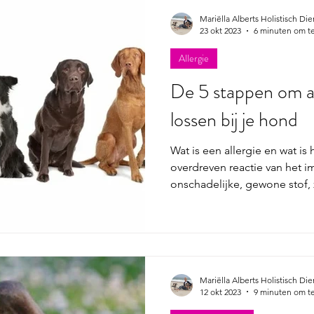
hond ondersteunen. Geitenme
voedzame optie voor je hond 
Mariëlla Alberts Holistisch Di
23 okt 2023
6 minuten om te
toevoeging aan hun gewone 
een schoteltje of likmat. Le
Allergie
De 5 stappen om al
lossen bij je hond
Wat is een allergie en wat is 
overdreven reactie van het
onschadelijke, gewone stof, 
uit voedsel, huisstof, planten 
altijd een proteïne (het anti
belangrijk om een ondersche
niet-proteïne-gerelateerde 
bijvoorbeeld voor chemicali
Mariëlla Alberts Holistisch Di
zijn dit eigenlijk geen allerg
12 okt 2023
9 minuten om te