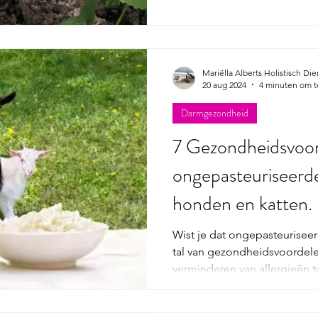
ingrediënten die niet gesch
krijgen daardoor vaak midde
afgestemd zijn op hun darmst
dan het menselijk darmstels
Mariëlla Alberts Holistisch Di
in plaats van herstel....... 
20 aug 2024
4 minuten om t
prebiotic
Darmgezondheid
7 Gezondheidsvoor
ongepasteuriseerd
honden en katten.
Wist je dat ongepasteurisee
tal van gezondheidsvoordele
verminderen van allergieën t
spijsvertering, dit natuurlijk
product kan de algehele gez