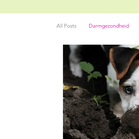
All Posts
Darmgezondheid
Holistische oplossingen
P