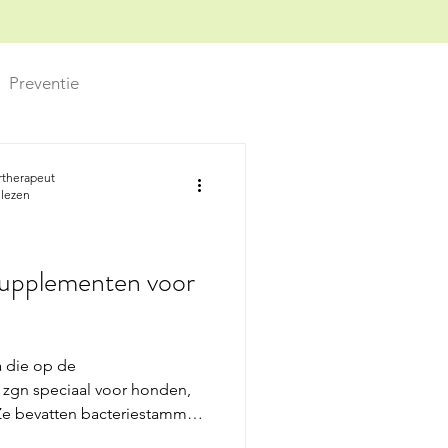
Preventie
ertherapeut
 lezen
 supplementen voor
a die op de
n zgn speciaal voor honden,
. Ze bevatten bacteriestammen
sen en prebiotica-