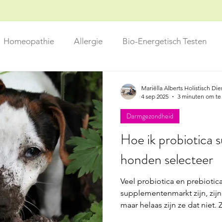
Homeopathie
Allergie
Bio-Energetisch Testen
roductinformatie
Voeding
Mariëlla Alberts Holistisch Di
4 sep 2025
3 minuten om te
Darmgezondheid
Hoe ik probiotica
honden selecteer
Veel probiotica en prebiotic
supplementenmarkt zijn, zij
maar helaas zijn ze dat niet
die ontwikkeld zijn voor men