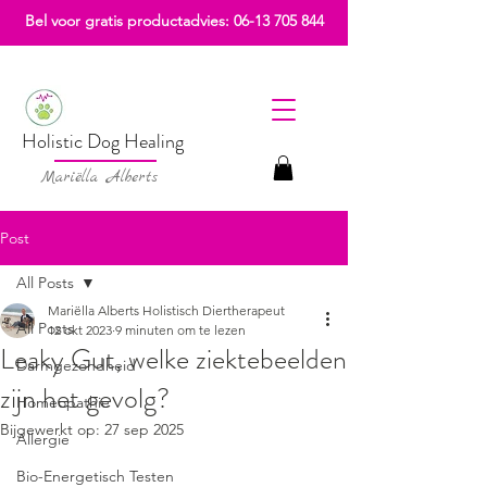
Bel voor gratis productadvies:
06-13 705 844
Holistic Dog Healing
Mariëlla Alberts
Post
All Posts
Mariëlla Alberts Holistisch Diertherapeut
All Posts
12 okt 2023
9 minuten om te lezen
Leaky Gut, welke ziektebeelden
Darmgezondheid
zijn het gevolg?
Homeopathie
Bijgewerkt op:
27 sep 2025
Allergie
Bio-Energetisch Testen