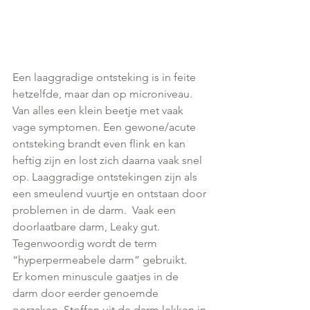
Een laaggradige ontsteking is in feite 
hetzelfde, maar dan op microniveau. 
Van alles een klein beetje met vaak 
vage symptomen. Een gewone/acute 
ontsteking brandt even flink en kan 
heftig zijn en lost zich daarna vaak snel 
op. Laaggradige ontstekingen zijn als 
een smeulend vuurtje en ontstaan door 
problemen in de darm.  Vaak een 
doorlaatbare darm, Leaky gut. 
Tegenwoordig wordt de term 
“hyperpermeabele darm” gebruikt.
Er komen minuscule gaatjes in de 
darm door eerder genoemde 
oorzaken. Stoffen uit de darm lekken in 