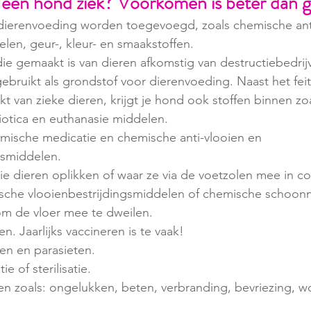
en hond ziek? Voorkomen is beter dan 
 dierenvoeding worden toegevoegd, zoals chemische ant
len, geur-, kleur- en smaakstoffen.
ie gemaakt is van dieren afkomstig van destructiebedrijv
bruikt als grondstof voor dierenvoeding. Naast het feit 
t van zieke dieren, krijgt je hond ook stoffen binnen zo
iotica en euthanasie middelen.
mische medicatie en chemische anti-vlooien en 
gsmiddelen.
die dieren oplikken of waar ze via de voetzolen mee in c
sche vlooienbestrijdingsmiddelen of chemische schoo
 om de vloer mee te dweilen.
n. Jaarlijks vaccineren is te vaak! 
sen en parasieten.
ie of sterilisatie.
en zoals: ongelukken, beten, verbranding, bevriezing, w