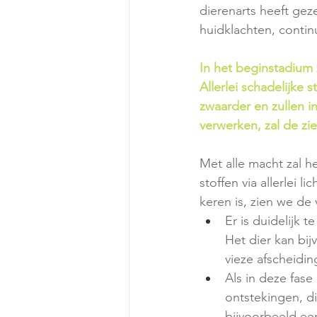
dierenarts heeft gez
huidklachten, conti
In het beginstadium 
Allerlei schadelijke 
zwaarder en zullen in
verwerken, zal de zi
Met alle macht zal 
stoffen via allerlei 
keren is, zien we d
Er is duidelijk 
Het dier kan bi
vieze afscheidin
Als in deze fase
ontstekingen, di
bijvoorbeeld een