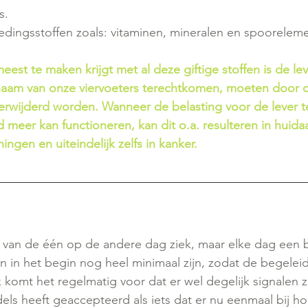
s.
edingsstoffen zoals: vitaminen, mineralen en spoorelem
est te maken krijgt met al deze giftige stoffen is de lever
ichaam van onze viervoeters terechtkomen, moeten door d
erwijderd worden. Wanneer de belasting voor de lever t
d meer kan functioneren, kan dit o.a. resulteren in huid
ngen en uiteindelijk zelfs in kanker.
van de één op de andere dag ziek, maar elke dag een be
 in het begin nog heel minimaal zijn, zodat de begelei
komt het regelmatig voor dat er wel degelijk signalen z
els heeft geaccepteerd als iets dat er nu eenmaal bij h