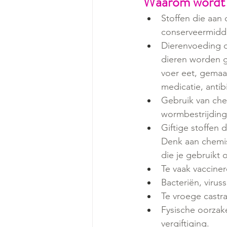
Waarom wordt e
Stoffen die aan
conserveermidde
Dierenvoeding d
dieren worden ge
voer eet, gemaak
medicatie, antib
Gebruik van che
wormbestrijdin
Giftige stoffen 
Denk aan chemi
die je gebruikt
Te vaak vaccinere
Bacteriën, virus
Te vroege castrat
Fysische oorzak
vergiftiging.