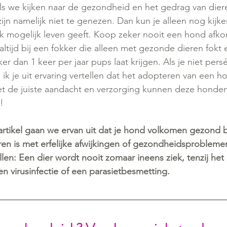
ls we kijken naar de gezondheid en het gedrag van dier
 zijn namelijk niet te genezen. Dan kun je alleen nog kijk
k mogelijk leven geeft. Koop zeker nooit een hond afkom
altijd bij een fokker die alleen met gezonde dieren fokt 
 dan 1 keer per jaar pups laat krijgen. Als je niet pers
 ik je uit ervaring vertellen dat het adopteren van een h
et de juiste aandacht en verzorging kunnen deze honde
!
 artikel gaan we ervan uit dat je hond volkomen gezond b
n is met erfelijke afwijkingen of gezondheidsproblemen
llen: Een dier wordt nooit zomaar ineens ziek, tenzij he
een virusinfectie of een parasietbesmetting.