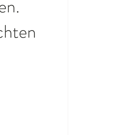
en.
achten