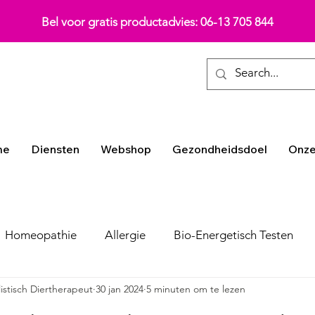
Bel voor gratis productadvies: 06-13 705 844
me
Diensten
Webshop
Gezondheidsdoel
Onze
Homeopathie
Allergie
Bio-Energetisch Testen
listisch Diertherapeut
30 jan 2024
5 minuten om te lezen
roductinformatie
Voeding