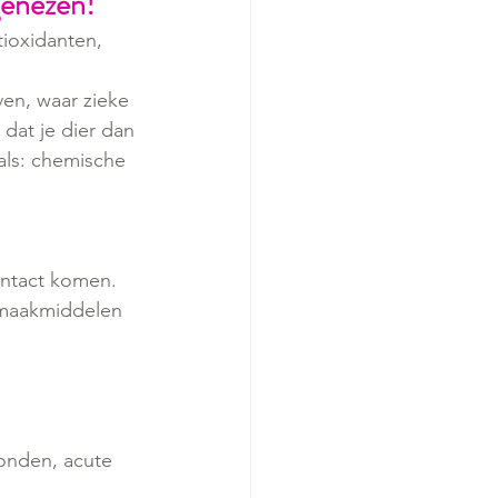
genezen!
ioxidanten, 
en, waar zieke 
dat je dier dan 
als: chemische 
ontact komen. 
nmaakmiddelen 
onden, acute 