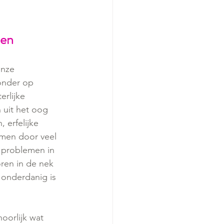
men
onze 
onder op 
rlijke 
 uit het oog 
 erfelijke 
men door veel 
r problemen in 
ren in de nek 
 onderdanig is 
oorlijk wat 