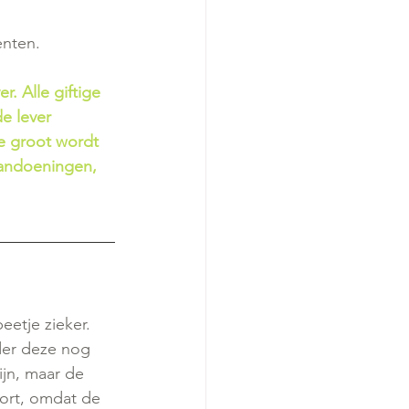
enten.
. Alle giftige 
e lever 
e groot wordt 
aandoeningen, 
etje zieker. 
der deze nog 
ijn, maar de 
oort, omdat de 