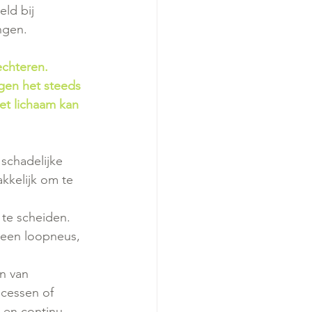
ld bij 
ngen.
echteren. 
jgen het steeds 
het lichaam kan 
schadelijke 
akkelijk om te 
 te scheiden. 
 een loopneus, 
n van 
bcessen of 
s en continu 