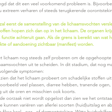
egd dat dit een veel voorkomend probleem is. Bijvoorbee
nu extreem verharen of steeds terugkerende oorontsteki
zal eerst de samenstelling van de lichaamsvochten versl
stoffen hopen zich dan op in het lichaam. De organen kri
 functie achteruit gaan. Als de grens is bereikt van wat 
ekte of aandoening zichtbaar (manifest) worden.
het lichaam nog steeds zelf proberen om de opgehoopte 
lichaamsvochten uit te scheiden. In dit stadium, dat nog m
e volgende symptomen:
te zien dat het lichaam probeert om schadelijke stoffen uit
jvoorbeeld veel plassen, diarree hebben, tranende ogen,
g uit de oren en misschien ook koorts.
 de oorzaak niet wordt opgelost dan zien we het ontstaa
e kunnen variëren van allerlei soorten (huid)uitslag en a
 fikse keel-, oor-, of darmontsteking. Witte huidschilfer