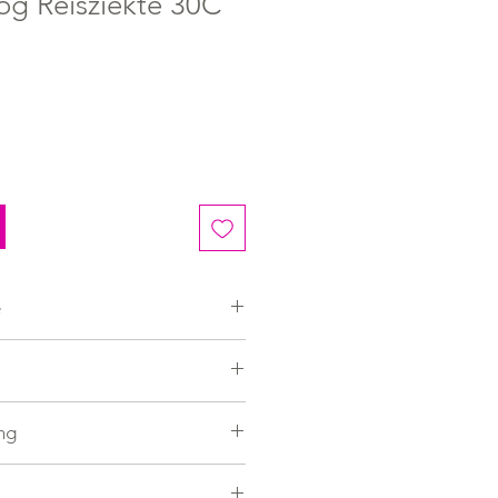
og Reisziekte 30C
e
ng
gs 1 granule. Een