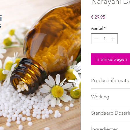
Narayani D
Prijs
€ 29,95
Aantal
*
In winkelwagen
Productinformati
Energetisch middel
Werking
Bij reisziekte
Standaard Doseri
Standaard 2 keer daa
Ingrediënten