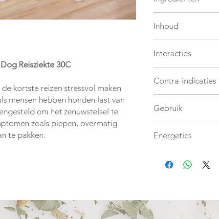
individueel aangepas
voor specifieke dose
Hoge frequenties van
klantenservice.
Inhoud
Nux Vomica, Petroleu
Causticum, Avena Sat
Flesje met 90 granul
Interacties
 Dog Reisziekte 30C
Geen
Contra-indicaties
s de kortste reizen stressvol maken
als mensen hebben honden last van
Geen
Gebruik
mengesteld om het zenuwstelsel te
ptomen zoals piepen, overmatig
De granule rechtstr
an te pakken.
Energetics
zijkant van het wangs
granule zal vanzelf 
Neutraal
voedsel. 10 minuten 
niet laten eten of dr
een granule rechtst
de granule worden op
zuiver mineraalwater
worden m.b.v. een inj