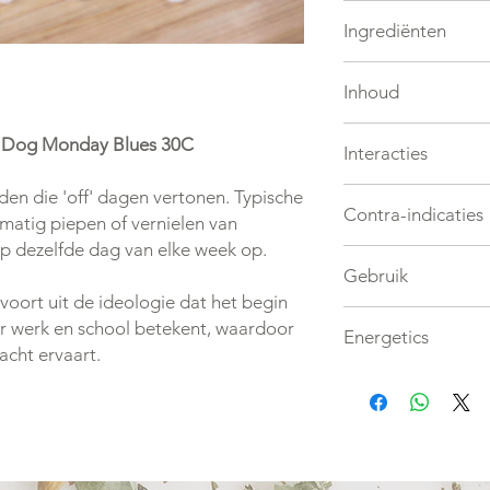
Standaard 2 keer daa
Ingrediënten
individueel aangepas
voor specifieke dose
Hoge frequenties van
klantenservice.
Inhoud
Avena Sativa, Coffea,
Passiflora, Pulsatilla,
Flesje met 90 granul
i Dog Monday Blues 30C
Interacties
Geen
en die 'off' dagen vertonen. Typische
Contra-indicaties
atig piepen of vernielen van
p dezelfde dag van elke week op.
Geen
Gebruik
ort uit de ideologie dat het begin
De granule rechtstr
r werk en school betekent, waardoor
Energetics
zijkant van het wangs
cht ervaart.
granule zal vanzelf 
Neutraal
voedsel. 10 minuten 
niet laten eten of dr
een granule rechtst
de granule worden op
zuiver mineraalwater