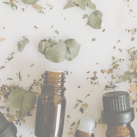
worden m.b.v. een inj