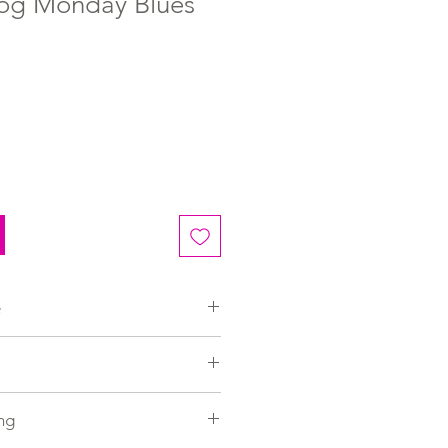
og Monday Blues
e
"zijn doen" is
ng