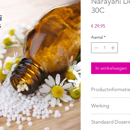
Narayani D
30C
Prijs
€ 29,95
Aantal
*
In winkelwagen
Productinformati
Energetisch middel
Werking
Wanneer de hond uit 
Standaard Doseri