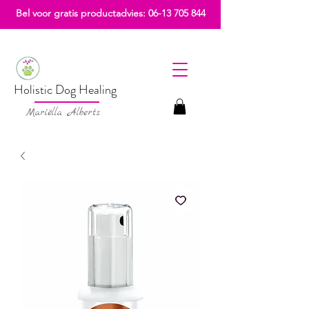
Bel voor gratis productadvies:
06-13 705 844
Holistic Dog Healing
Mariëlla Alberts