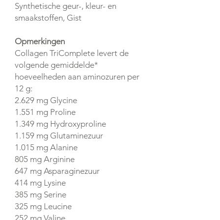
Synthetische geur-, kleur- en
smaakstoffen, Gist
Opmerkingen
Collagen TriComplete levert de
volgende gemiddelde*
hoeveelheden aan aminozuren per
12 g:
2.629 mg Glycine
1.551 mg Proline
1.349 mg Hydroxyproline
1.159 mg Glutaminezuur
1.015 mg Alanine
805 mg Arginine
647 mg Asparaginezuur
414 mg Lysine
385 mg Serine
325 mg Leucine
252 mg Valine