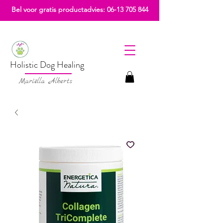
Bel voor gratis productadvies:
06-13 705 844
Holistic Dog Healing
Mariëlla Alberts