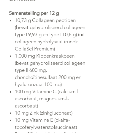
Samenstelling per 12 g
10,73 g Collageen peptiden
(bevat gehydroliseerd collageen
type I 9,93 g en type III 0,8 g) (uit
collageen hydrolysaat (rund):
CollaSel Premium)
1.000 mg Kippenkraakbeen
(bevat gehydroliseerd collageen
type II 600 mg,
chondroïtinesulfaat 200 mg en
hyaluronzuur 100 mg)
100 mg Vitamine C (calcium-l-
ascorbaat, magnesium-l-
ascorbaat)
10 mg Zink (zinkgluconaat)
10 mg Vitamine E (d-alfa-
tocoferylwaterstofsuccinaat)