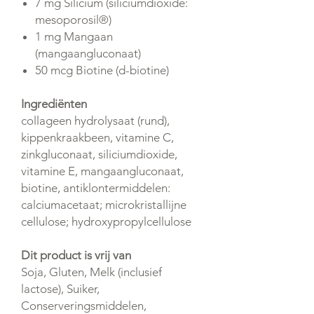
7 mg Silicium (siliciumdioxide:
mesoporosil®)
1 mg Mangaan
(mangaangluconaat)
50 mcg Biotine (d-biotine)
Ingrediënten
collageen hydrolysaat (rund),
kippenkraakbeen, vitamine C,
zinkgluconaat, siliciumdioxide,
vitamine E, mangaangluconaat,
biotine, antiklontermiddelen:
calciumacetaat; microkristallijne
cellulose; hydroxypropylcellulose
Dit product is vrij van
Soja, Gluten, Melk (inclusief
lactose), Suiker,
Conserveringsmiddelen,