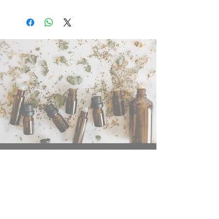
Direct te downloaden op je laptop of
mobiel
Social Media
©Copyrigth 2023
HolisticDog Healing