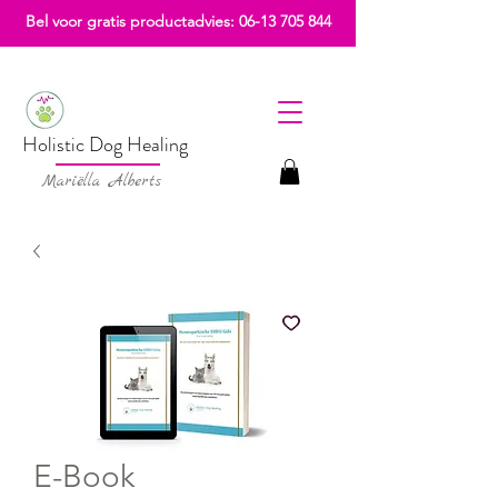
Bel voor gratis productadvies:
06-13 705 844
Holistic Dog Healing
Mariëlla Alberts
E-Book