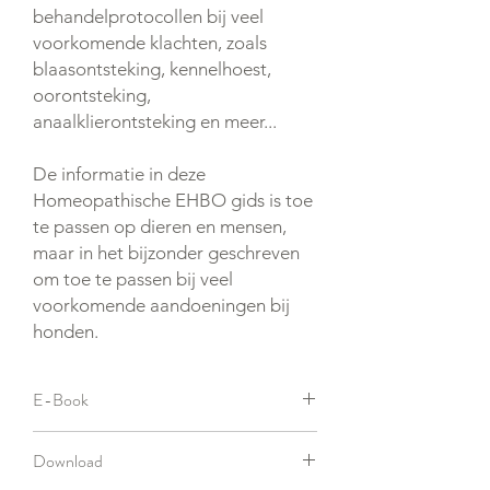
behandelprotocollen bij veel
voorkomende klachten, zoals
blaasontsteking, kennelhoest,
oorontsteking,
anaalklierontsteking en meer...
De informatie in deze
Homeopathische EHBO gids is toe
te passen op dieren en mensen,
maar in het bijzonder geschreven
om toe te passen bij veel
voorkomende aandoeningen bij
honden.
E-Book
Je kunt meer zelf dan je denkt! Doe nu
Download
deze minimale investering om heel wat
dierenartskosten te besparen.