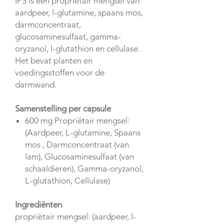
IPS is een propriëtair mengsel van
aardpeer, l-glutamine, spaans mos,
darmconcentraat,
glucosaminesulfaat, gamma-
oryzanol, l-glutathion en cellulase.
Het bevat planten en
voedingsstoffen voor de
darmwand.
Samenstelling per capsule
600 mg Propriëtair mengsel:
(Aardpeer, L-glutamine, Spaans
mos , Darmconcentraat (van
lam), Glucosaminesulfaat (van
schaaldieren), Gamma-oryzanol,
L-glutathion, Cellulase)
Ingrediënten
propriëtair mengsel: (aardpeer, l-