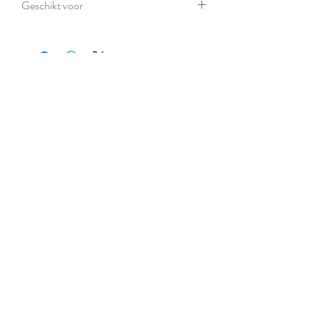
Geschikt voor
Mensen en honden
Social Media
©Copyrigth 2023
HolisticDog Healing