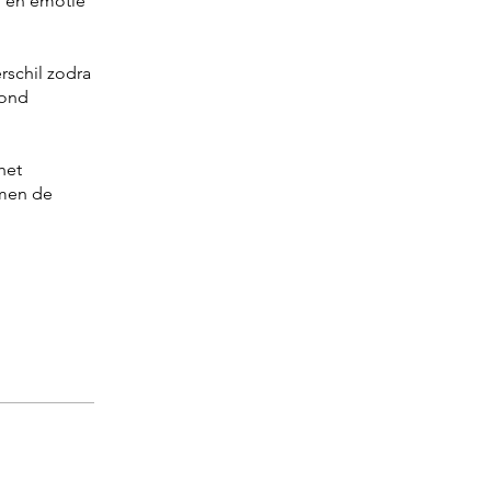
g en emotie
rschil zodra
hond
het
amen de