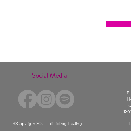
Social Media
Pu
Ho
G
426
©Copyrigth 2023
HolisticDog Healing
T