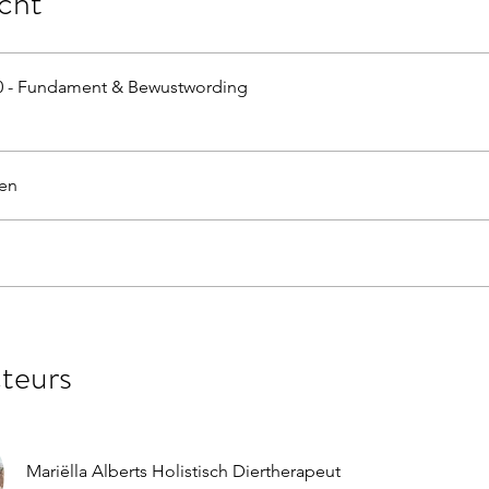
cht
 - Fundament & Bewustwording
en
cteurs
Mariëlla Alberts Holistisch Diertherapeut