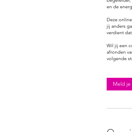
begeleider,
en de energ
Deze online 
jij anders 
verdient dat
Wil jij een 
afronden va
volgende st
Meld je