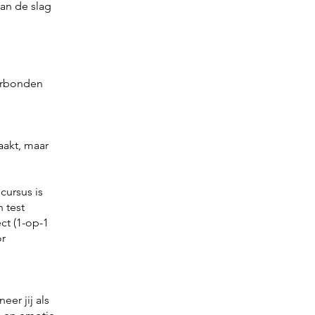
an de slag
verbonden
aakt, maar
cursus is
 test
ct (1-op-1
or
er jij als