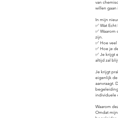
van chemisc
willen gaan 
In mijn nie
✅️ Wat Echt
✅️ Waarom d
zijn.
✅️ Hoe veel
✅️ Hoe je 
✅️ Je krijg
altijd zal b
Je krijgt pr
eigenlijk de
aanvraagt. 
begeleiding
individuele 
Waarom deze
Omdat mijn e