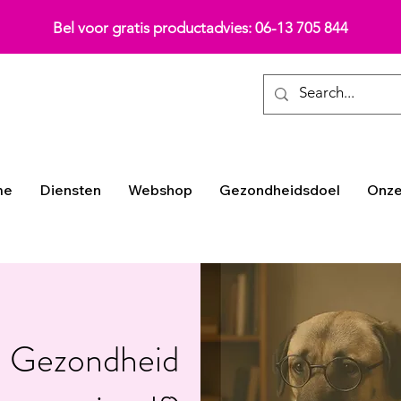
Bel voor gratis productadvies: 06-13 705 844
me
Diensten
Webshop
Gezondheidsdoel
Onze
an Gezondheid