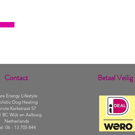
Contact
Betaal Veilig
re Energy Lifestyle
listic Dog Healing
rote Kerkstraat 57
1 BC Wijk en Aalburg
Netherlands
el: 06 - 13 705 844