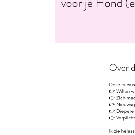
voor je Hond (e
Over d
Deze cursus
👉 Willen w
👉 Zich mac
👉 Nieuwsgi
👉 Diepere 
👉 Verplicht
Ik zie hela