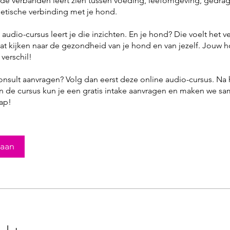
 de verbanden leert zien tussen voeding, leefomgeving, gedra
etische verbinding met je hond.
audio-cursus leert je die inzichten. En je hond? Die voelt het ve
gaat kijken naar de gezondheid van je hond en van jezelf. Jouw 
 verschil!
consult aanvragen? Volg dan eerst deze online audio-cursus. Na 
n de cursus kun je een gratis intake aanvragen en maken we s
ap!
 aan