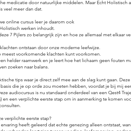
he medicatie door natuurlijke middelen. Maar Echt Holistisch a
is veel meer dan dat.
uwe online cursus leer je daarom ook
 Holistisch werken inhoudt.
eze 7 Pijlers zo belangrijk zijn en hoe ze allemaal met elkaar 
 klachten ontstaan door onze moderne leefwijze.
de meest voorkomende klachten kunt voorkomen.
t een helder raamwerk en je leert hoe het lichaam geen fouten m
lijven zoeken naar balans.
aktische tips waar je direct zelf mee aan de slag kunt gaan. Deze 
 basis die je op orde zou moeten hebben, voordat je bij mij een
Deze audiocursus is nu standaard onderdeel van een Qest4 Traje
) en een verplichte eerste stap om in aanmerking te komen vo
consulten.
 verplichte eerste stap?
rvaring heeft geleerd dat echte genezing alleen ontstaat, wanne