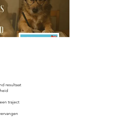
d resultaat
dheid
een traject
 vervangen