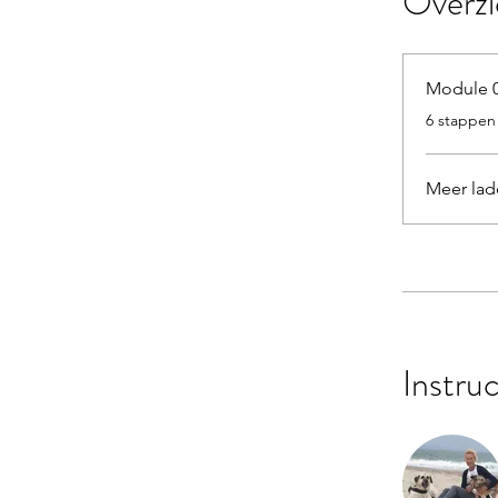
Overzi
Module 0
.
6 stappen
Meer lad
Instru