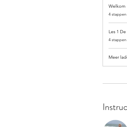
Welkom b
.
4 stappen
Les 1 De
.
4 stappen
Meer lad
Instru