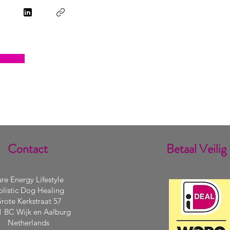
Contact
Betaal Veilig
re Energy Lifestyle
listic Dog Healing
rote Kerkstraat 57
1 BC Wijk en Aalburg
Netherlands