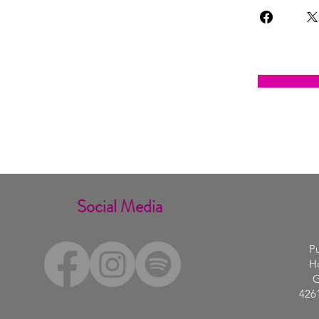
Social Media
Pu
Ho
G
426