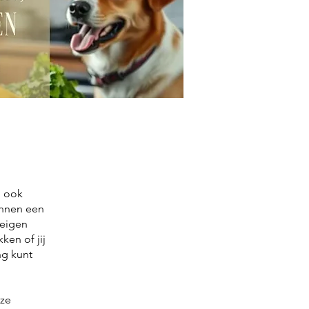
g ook
unnen een
 eigen
ken of jij
ng kunt
eze