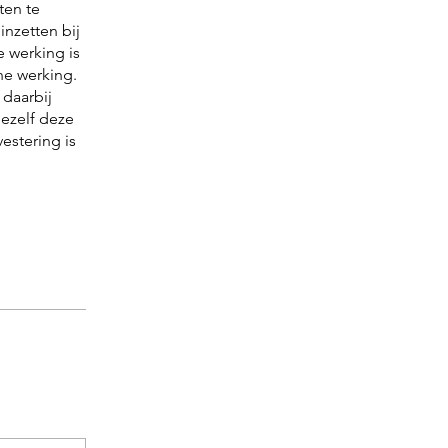
ten te
nzetten bij
 werking is
ne werking.
 daarbij
jezelf deze
estering is