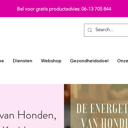
Bel voor gratis productadvies: 06-13 705 844
me
Diensten
Webshop
Gezondheidsdoel
Onze
 van Honden,