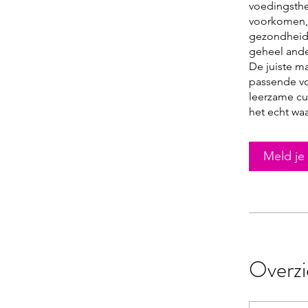
voedingsthe
voorkomen, 
gezondheids
geheel ande
De juiste m
passende voe
leerzame cu
het echt waa
Meld je
Overzi